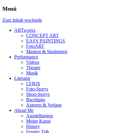
Menü
Zum Inhalt wechseln
ARTworxx
CONCEPT ART
EASY PAINTINGS
FotoART
Masken & Skulpturen
Performance
Videos
Theater
Musik
Literatur
LYRIX
Foto-Storys
Short-Storys
Buchtipps
Autoren & Verlage
About Me
Ausstellungen
Meine Kunst
History
Fenster Talk