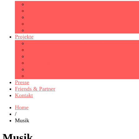
Ausstellungen
Meine Kunst
History
Fenster Talk
Synästhesie
Projekte
Die Gruppenausstellung ´LIEBE´
Projekt ‚Use ur brain‘
Projekt ´ANONYME KUNST´
Ausstellung „Brain Damage“
Ausstellung „Troglodytisch“ in der Klosterpresse
Sommerprojekt 2014 Musikvideos
Presse
Friends & Partner
Kontakt
Home
/
Musik
Musik