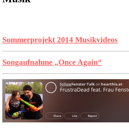
Sommerprojekt 2014 Musikvideos
Songaufnahme „Once Again“