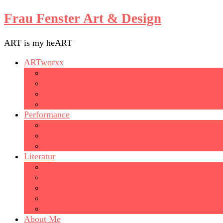
Frau Fenster Art & Design
ART is my heART
ARTworxx
CONCEPT ART
EASY PAINTINGS
FotoART
Masken & Skulpturen
Performance
Videos
Theater
Musik
Literatur
LYRIX
Foto-Storys
Short-Storys
Buchtipps
Autoren & Verlage
About Me