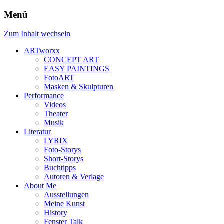
Menü
Zum Inhalt wechseln
ARTworxx
CONCEPT ART
EASY PAINTINGS
FotoART
Masken & Skulpturen
Performance
Videos
Theater
Musik
Literatur
LYRIX
Foto-Storys
Short-Storys
Buchtipps
Autoren & Verlage
About Me
Ausstellungen
Meine Kunst
History
Fenster Talk