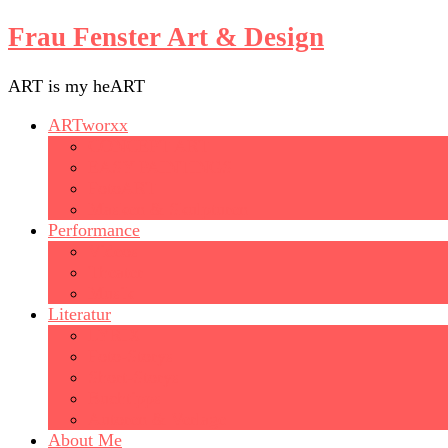
Frau Fenster Art & Design
ART is my heART
ARTworxx
CONCEPT ART
EASY PAINTINGS
FotoART
Masken & Skulpturen
Performance
Videos
Theater
Musik
Literatur
LYRIX
Foto-Storys
Short-Storys
Buchtipps
Autoren & Verlage
About Me