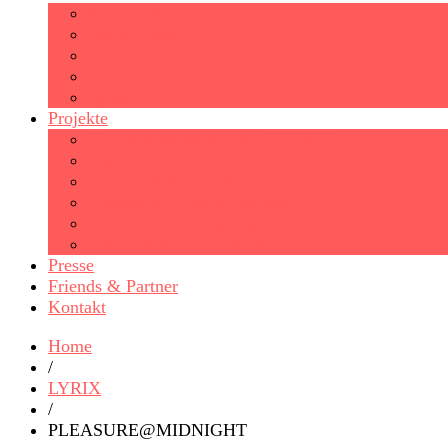
Ausstellungen
Meine Kunst
History
Fenster Talk
Synästhesie
Projekte
Die Gruppenausstellung ´LIEBE´
Projekt ‚Use ur brain‘
Projekt ´ANONYME KUNST´
Ausstellung „Brain Damage“
Ausstellung „Troglodytisch“ in der Klosterpresse
Sommerprojekt 2014 Musikvideos
Presse
Friends & Partner
Kontakt
Home
/
LYRIX
/
PLEASURE@MIDNIGHT