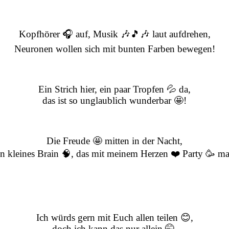
Kopfhörer 🎧 auf, Musik 🎶🎵🎶 laut aufdrehen,
Neuronen wollen sich mit bunten Farben bewegen!
Ein Strich hier, ein paar Tropfen 💦 da,
das ist so unglaublich wunderbar 🤩!
Die Freude 🤩 mitten in der Nacht,
n kleines Brain 🧠, das mit meinem Herzen ❤️‍ Party 🥳 ma
Ich würds gern mit Euch allen teilen 😊,
doch ich kann das nur allein 🤭,