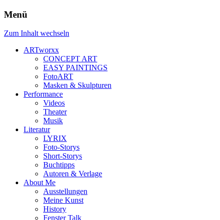
Menü
Zum Inhalt wechseln
ARTworxx
CONCEPT ART
EASY PAINTINGS
FotoART
Masken & Skulpturen
Performance
Videos
Theater
Musik
Literatur
LYRIX
Foto-Storys
Short-Storys
Buchtipps
Autoren & Verlage
About Me
Ausstellungen
Meine Kunst
History
Fenster Talk