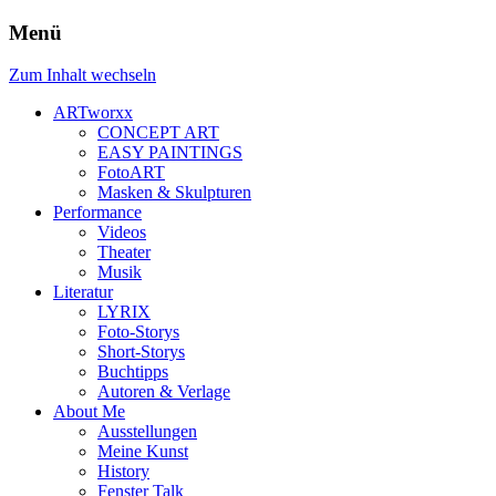
Menü
Zum Inhalt wechseln
ARTworxx
CONCEPT ART
EASY PAINTINGS
FotoART
Masken & Skulpturen
Performance
Videos
Theater
Musik
Literatur
LYRIX
Foto-Storys
Short-Storys
Buchtipps
Autoren & Verlage
About Me
Ausstellungen
Meine Kunst
History
Fenster Talk