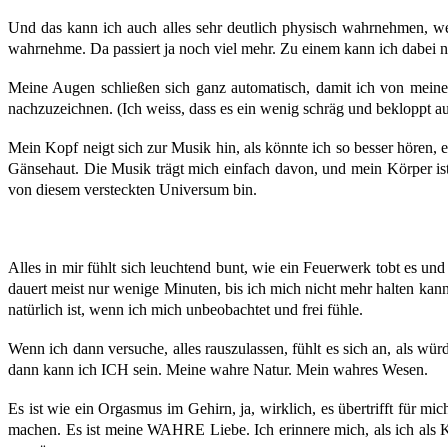
Und das kann ich auch alles sehr deutlich physisch wahrnehmen, weil
wahrnehme. Da passiert ja noch viel mehr. Zu einem kann ich dabei nic
Meine Augen schließen sich ganz automatisch, damit ich von mein
nachzuzeichnen. (Ich weiss, dass es ein wenig schräg und bekloppt au
Mein Kopf neigt sich zur Musik hin, als könnte ich so besser hören
Gänsehaut. Die Musik trägt mich einfach davon, und mein Körper ist d
von diesem versteckten Universum bin.
Alles in mir fühlt sich leuchtend bunt, wie ein Feuerwerk tobt es und
dauert meist nur wenige Minuten, bis ich mich nicht mehr halten kann 
natürlich ist, wenn ich mich unbeobachtet und frei fühle.
Wenn ich dann versuche, alles rauszulassen, fühlt es sich an, als w
dann kann ich ICH sein. Meine wahre Natur. Mein wahres Wesen.
Es ist wie ein Orgasmus im Gehirn, ja, wirklich, es übertrifft für mic
machen. Es ist meine WAHRE Liebe. Ich erinnere mich, als ich als K