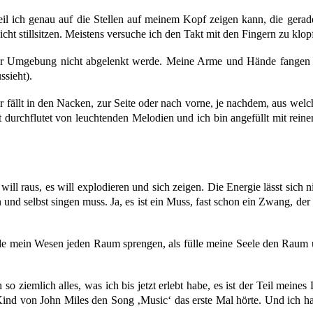
 ich genau auf die Stellen auf meinem Kopf zeigen kann, die gerade s
ht stillsitzen. Meistens versuche ich den Takt mit den Fingern zu klop
er Umgebung nicht abgelenkt werde. Meine Arme und Hände fangen a
ssieht).
, er fällt in den Nacken, zur Seite oder nach vorne, je nachdem, aus
urchflutet von leuchtenden Melodien und ich bin angefüllt mit reiner 
 will raus, es will explodieren und sich zeigen. Die Energie lässt sich
und selbst singen muss. Ja, es ist ein Muss, fast schon ein Zwang, der 
ürde mein Wesen jeden Raum sprengen, als fülle meine Seele den Raum u
h so ziemlich alles, was ich bis jetzt erlebt habe, es ist der Teil mei
ind von John Miles den Song ‚Music‘ das erste Mal hörte. Und ich ha