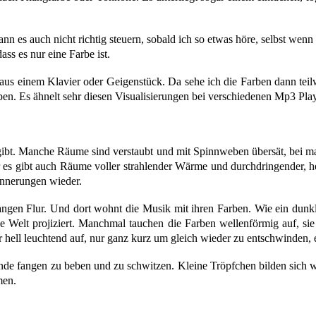
n es auch nicht richtig steuern, sobald ich so etwas höre, selbst wenn
ass es nur eine Farbe ist.
ro aus einem Klavier oder Geigenstück. Da sehe ich die Farben dann tei
ben. Es ähnelt sehr diesen Visualisierungen bei verschiedenen Mp3 Pla
ibt. Manche Räume sind verstaubt und mit Spinnweben übersät, bei man
r es gibt auch Räume voller strahlender Wärme und durchdringender, 
innerungen wieder.
ngen Flur. Und dort wohnt die Musik mit ihren Farben. Wie ein dunkle
e Welt projiziert. Manchmal tauchen die Farben wellenförmig auf, si
nur hell leuchtend auf, nur ganz kurz um gleich wieder zu entschwinden
Wände fangen zu beben und zu schwitzen. Kleine Tröpfchen bilden sich
men.