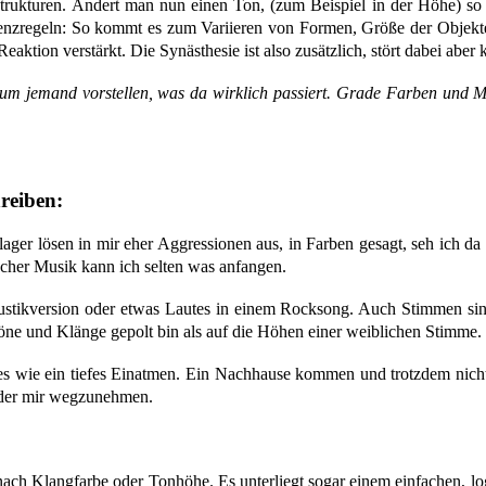
ukturen. Ändert man nun einen Ton, (zum Beispiel in der Höhe) so so
ndenzregeln: So kommt es zum Variieren von Formen, Größe der Objekte
ktion verstärkt. Die Synästhesie ist also zusätzlich, stört dabei aber 
aum jemand vorstellen, was da wirklich passiert. Grade Farben und M
reiben:
ager lösen in mir eher Aggressionen aus, in Farben gesagt, seh ich da 
scher Musik kann ich selten was anfangen.
Akustikversion oder etwas Lautes in einem Rocksong. Auch Stimmen sin
öne und Klänge gepolt bin als auf die Höhen einer weiblichen Stimme.
s wie ein tiefes Einatmen. Ein Nachhause kommen und trotzdem nicht w
 oder mir wegzunehmen.
ch Klangfarbe oder Tonhöhe. Es unterliegt sogar einem einfachen, logis