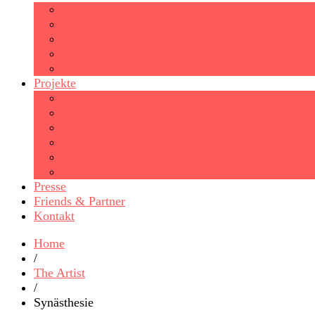
Ausstellungen
Meine Kunst
History
Fenster Talk
Synästhesie
Projekte
Die Gruppenausstellung ´LIEBE´
Projekt ‚Use ur brain‘
Projekt ´ANONYME KUNST´
Ausstellung „Brain Damage“
Ausstellung „Troglodytisch“ in der Klosterpresse
Sommerprojekt 2014 Musikvideos
Presse
Friends & Partner
Kontakt
Home
/
The Artist
/
Synästhesie