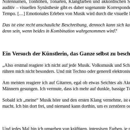
Notennamen, Tonhöhen, Tonarten, Klangfarben und akkordischen Str
auditiv – visuellen Synästhesie gibt es daher sogenannte Korrespo
Tempo. […] Emotionales Erleben von Musik wird durch die visuelle Rea
Das ist eine recht anschauliche Beschreibung, dennoch kann sich k
denn sein, wenn beides in Kombination wahrgenommen wird?
Ein Versuch der Künstlerin, das Ganze selbst zu besch
„Also erstmal reagiere ich nicht auf jede Musik. Volksmusik und Schl
rühren mich nicht besonders. Und mit Techno oder generell elektroni
Am meisten reagiere ich auf Gitarren, egal ob etwas Seichtes als 
Männern gesungen. Ich vermute, dass ich mehr auf dunkle, bassige T
Sobald ich „meine“ Musik höre und den ersten Klang vernehme, ist e
macht. Ich bin dort frei, und niemand kann dorthin, um es zerstören
Und jedes Mal bin ich umgeben von kräftigen, intensiven Farben, je na