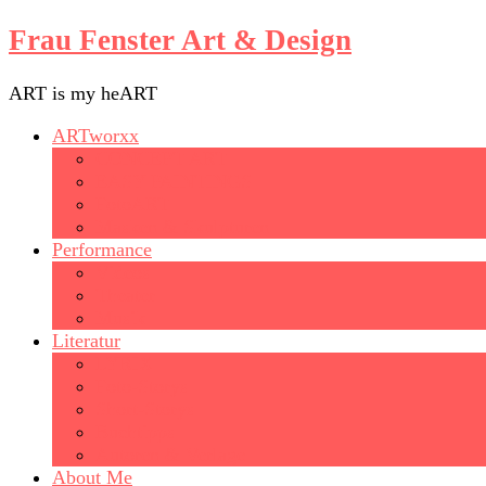
Frau Fenster Art & Design
ART is my heART
ARTworxx
CONCEPT ART
EASY PAINTINGS
FotoART
Masken & Skulpturen
Performance
Videos
Theater
Musik
Literatur
LYRIX
Foto-Storys
Short-Storys
Buchtipps
Autoren & Verlage
About Me