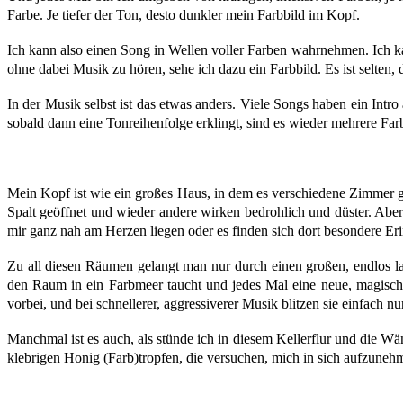
Farbe. Je tiefer der Ton, desto dunkler mein Farbbild im Kopf.
Ich kann also einen Song in Wellen voller Farben wahrnehmen. Ich kan
ohne dabei Musik zu hören, sehe ich dazu ein Farbbild. Es ist selten, d
In der Musik selbst ist das etwas anders. Viele Songs haben ein Int
sobald dann eine Tonreihenfolge erklingt, sind es wieder mehrere Far
Mein Kopf ist wie ein großes Haus, in dem es verschiedene Zimmer g
Spalt geöffnet und wieder andere wirken bedrohlich und düster. Abe
mir ganz nah am Herzen liegen oder es finden sich dort besondere Er
Zu all diesen Räumen gelangt man nur durch einen großen, endlos la
den Raum in ein Farbmeer taucht und jedes Mal eine neue, magisch
vorbei, und bei schnellerer, aggressiverer Musik blitzen sie einfach 
Manchmal ist es auch, als stünde ich in diesem Kellerflur und die 
klebrigen Honig (Farb)tropfen, die versuchen, mich in sich aufzuneh