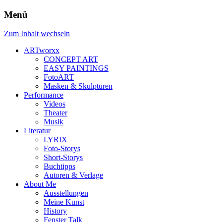
Menü
Zum Inhalt wechseln
ARTworxx
CONCEPT ART
EASY PAINTINGS
FotoART
Masken & Skulpturen
Performance
Videos
Theater
Musik
Literatur
LYRIX
Foto-Storys
Short-Storys
Buchtipps
Autoren & Verlage
About Me
Ausstellungen
Meine Kunst
History
Fenster Talk