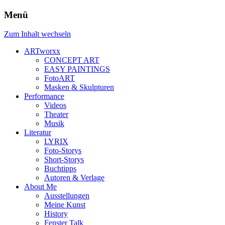
Menü
Zum Inhalt wechseln
ARTworxx
CONCEPT ART
EASY PAINTINGS
FotoART
Masken & Skulpturen
Performance
Videos
Theater
Musik
Literatur
LYRIX
Foto-Storys
Short-Storys
Buchtipps
Autoren & Verlage
About Me
Ausstellungen
Meine Kunst
History
Fenster Talk