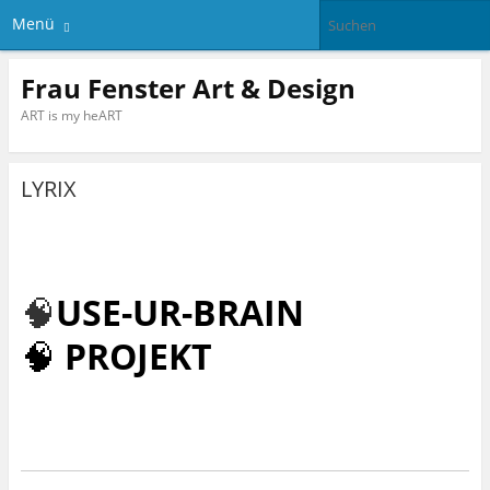
Menü
Frau Fenster Art & Design
ART is my heART
LYRIX
🧠
USE-UR-BRAIN
🧠
PROJEKT