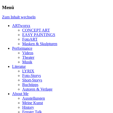
Menü
Zum Inhalt wechseln
ARTworxx
CONCEPT ART
EASY PAINTINGS
FotoART
Masken & Skulpturen
Performance
Videos
Theater
Musik
Literatur
LYRIX
Foto-Storys
Short-Storys
Buchtipps
Autoren & Verlage
About Me
Ausstellungen
Meine Kunst
History
Fenster Talk