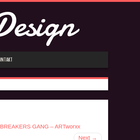
Design
ONTAKT
 BREAKERS GANG – ARTworxx
Next
→