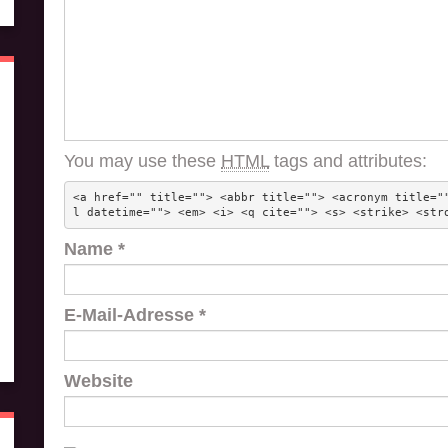
You may use these
HTML
tags and attributes:
<a href="" title=""> <abbr title=""> <acronym title="
l datetime=""> <em> <i> <q cite=""> <s> <strike> <str
Name
*
E-Mail-Adresse
*
Website