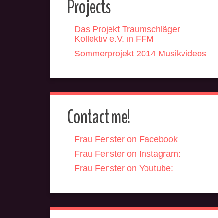
Projects
Das Projekt Traumschläger
Kollektiv e.V. in FFM
Sommerprojekt 2014 Musikvideos
Contact me!
Frau Fenster on Facebook
Frau Fenster on Instagram:
Frau Fenster on Youtube: