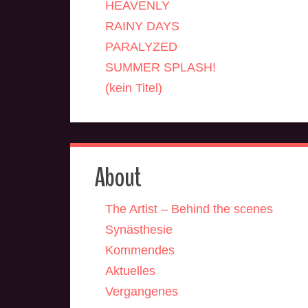
HEAVENLY
RAINY DAYS
PARALYZED
SUMMER SPLASH!
(kein Titel)
About
The Artist – Behind the scenes
Synästhesie
Kommendes
Aktuelles
Vergangenes