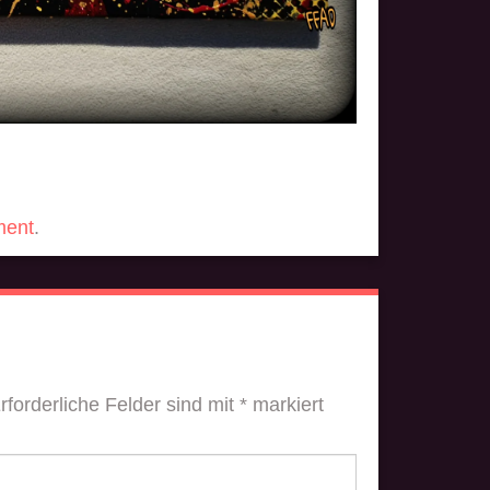
ment
.
rforderliche Felder sind mit
*
markiert