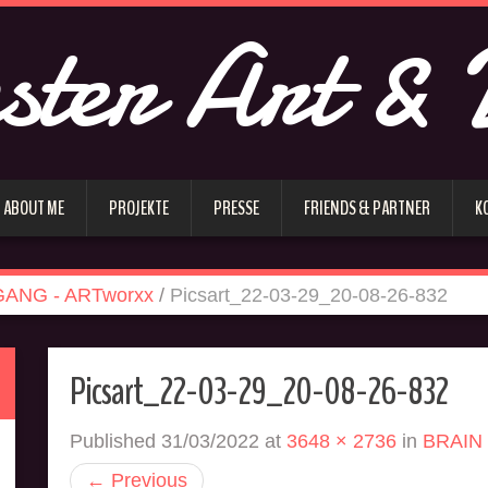
ster Art & 
ABOUT ME
PROJEKTE
PRESSE
FRIENDS & PARTNER
K
ANG - ARTworxx
/
Picsart_22-03-29_20-08-26-832
Picsart_22-03-29_20-08-26-832
Published
31/03/2022
at
3648 × 2736
in
BRAIN
←
Previous