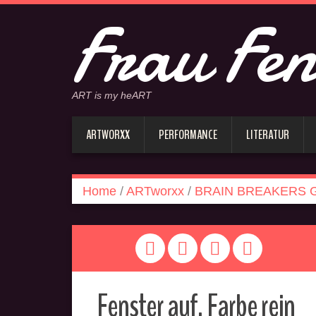
Frau Fen
ART is my heART
ARTWORXX
PERFORMANCE
LITERATUR
Home
/
ARTworxx
/
BRAIN BREAKERS G
Fenster auf, Farbe rein