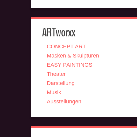
ARTworxx
CONCEPT ART
Masken & Skulpturen
EASY PAINTINGS
Theater
Darstellung
Musik
Ausstellungen