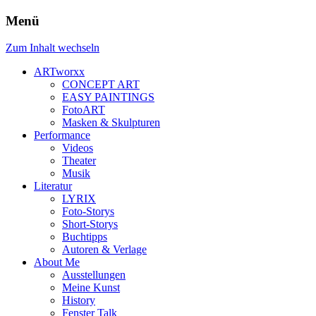
Menü
Zum Inhalt wechseln
ARTworxx
CONCEPT ART
EASY PAINTINGS
FotoART
Masken & Skulpturen
Performance
Videos
Theater
Musik
Literatur
LYRIX
Foto-Storys
Short-Storys
Buchtipps
Autoren & Verlage
About Me
Ausstellungen
Meine Kunst
History
Fenster Talk