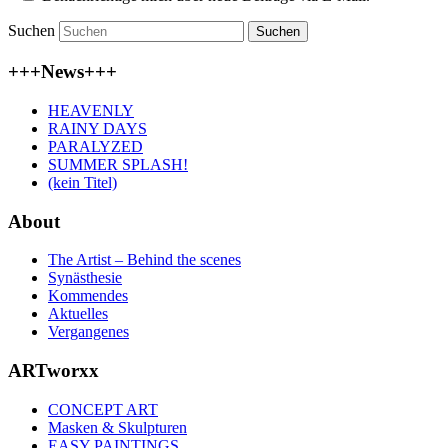
Suchen
+++News+++
HEAVENLY
RAINY DAYS
PARALYZED
SUMMER SPLASH!
(kein Titel)
About
The Artist – Behind the scenes
Synästhesie
Kommendes
Aktuelles
Vergangenes
ARTworxx
CONCEPT ART
Masken & Skulpturen
EASY PAINTINGS