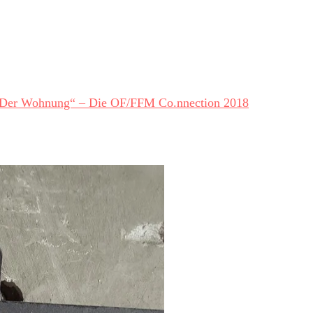
 „Der Wohnung“ – Die OF/FFM Co.nnection 2018