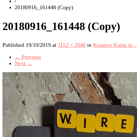
/
20180916_161448 (Copy)
20180916_161448 (Copy)
Published
19/10/2019
at
1152 × 2048
in
Kreative Kunst in
←
Previous
Next
→