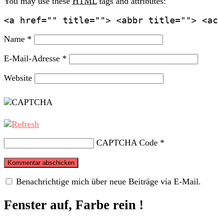
You may use these
HTML
tags and attributes:
<a href="" title=""> <abbr title=""> <ac
Name
*
E-Mail-Adresse
*
Website
CAPTCHA Code
*
Benachrichtige mich über neue Beiträge via E-Mail.
Fenster auf, Farbe rein !