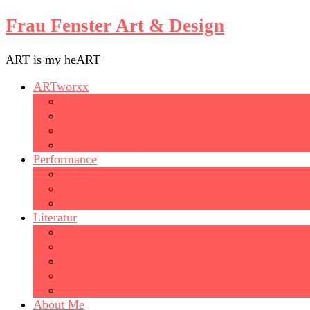
Frau Fenster Art & Design
ART is my heART
ARTworxx
CONCEPT ART
EASY PAINTINGS
FotoART
Masken & Skulpturen
Performance
Videos
Theater
Musik
Literatur
LYRIX
Foto-Storys
Short-Storys
Buchtipps
Autoren & Verlage
About Me