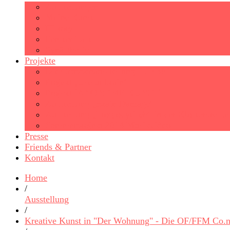
Ausstellungen
Meine Kunst
History
Fenster Talk
Synästhesie
Projekte
Die Gruppenausstellung ´LIEBE´
Projekt ‚Use ur brain‘
Projekt ´ANONYME KUNST´
Ausstellung „Brain Damage“
Ausstellung „Troglodytisch“ in der Klosterpresse
Sommerprojekt 2014 Musikvideos
Presse
Friends & Partner
Kontakt
Home
/
Ausstellung
/
Kreative Kunst in "Der Wohnung" - Die OF/FFM Co.n