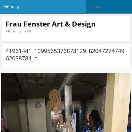
Menü
Frau Fenster Art & Design
ART is my heART
41961441_1099565376878129_82047274749
62038784_n