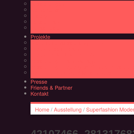
Ausstellungen
Meine Kunst
History
Fenster Talk
Synästhesie
Projekte
Die Gruppenausstellung ´LIEBE´
Projekt ‚Use ur brain‘
Projekt ´ANONYME KUNST´
Ausstellung „Brain Damage“
Ausstellung „Troglodytisch“ in der Klosterp
Sommerprojekt 2014 Musikvideos
Presse
Friends & Partner
Kontakt
Home
/
Ausstellung
/
Superfashion Mode
42107466_28131768