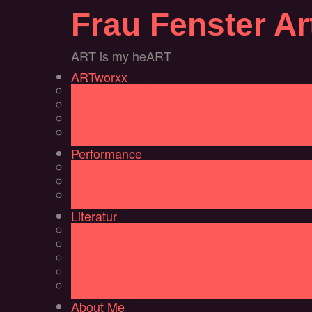
Frau Fenster Ar
ART is my heART
ARTworxx
CONCEPT ART
EASY PAINTINGS
FotoART
Masken & Skulpturen
Performance
Videos
Theater
Musik
Literatur
LYRIX
Foto-Storys
Short-Storys
Buchtipps
Autoren & Verlage
About Me