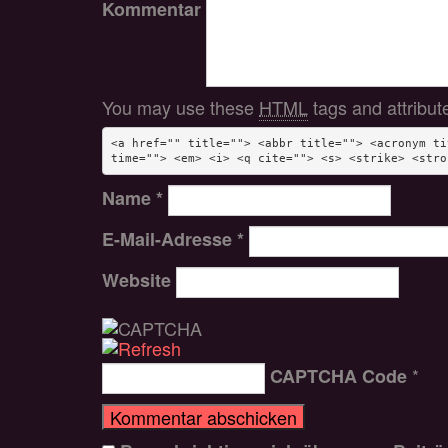
Kommentar
You may use these
HTML
tags and attribut
<a href="" title=""> <abbr title=""> <acronym ti
time=""> <em> <i> <q cite=""> <s> <strike> <stro
Name
*
E-Mail-Adresse
*
Website
*
CAPTCHA Code