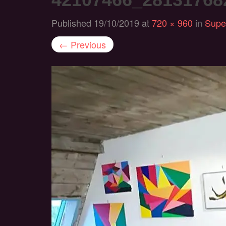
Published
19/10/2019
at
720 × 960
in
Supe
←
Previous