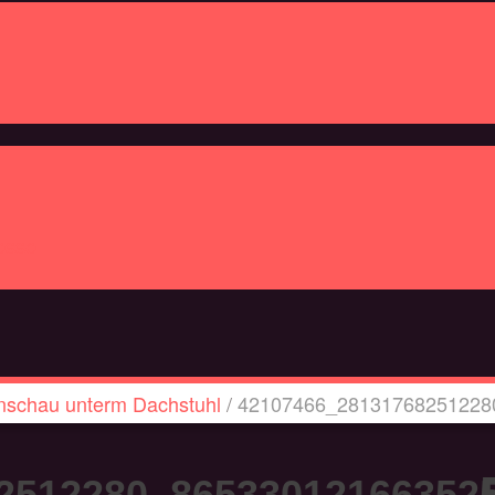
resse
nschau unterm Dachstuhl
/
42107466_28131768251228
2512280_86533012166352