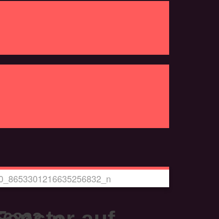
0_8653301216635256832_n
Fenster auf,
56832_n