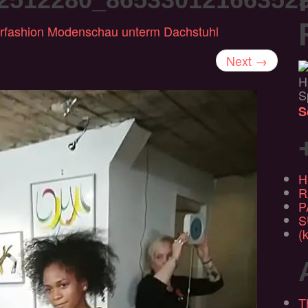
rfashion Modenschau unterm Dachstuhl
Next
→
H
S
S
H
R
P
S
(k
T