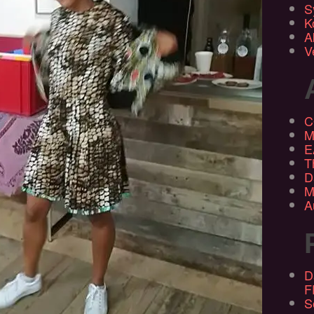
S
K
A
V
C
M
E
T
D
M
A
D
F
S