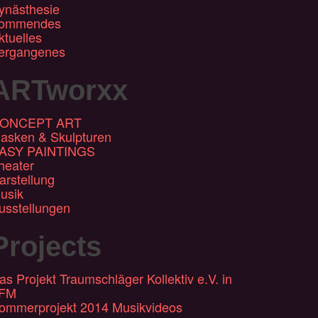
ynästhesie
ommendes
ktuelles
ergangenes
ARTworxx
ONCEPT ART
asken & Skulpturen
ASY PAINTINGS
heater
arstellung
usik
usstellungen
Projects
as Projekt Traumschläger Kollektiv e.V. in
FM
ommerprojekt 2014 Musikvideos