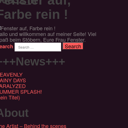
Farbe rein !
allo und willkommen auf meiner Seite! Viel
paß beim Stöbern, Eure Frau Fenster.
earch
+++News+++
EAVENLY
AINY DAYS
ARALYZED
UMMER SPLASH!
ein Titel)
About
he Artist – Behind the scenes