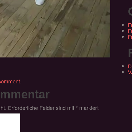
F
F
F
D
V
 comment
.
ommentar
ht.
Erforderliche Felder sind mit
*
markiert