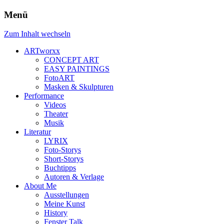
Menü
Zum Inhalt wechseln
ARTworxx
CONCEPT ART
EASY PAINTINGS
FotoART
Masken & Skulpturen
Performance
Videos
Theater
Musik
Literatur
LYRIX
Foto-Storys
Short-Storys
Buchtipps
Autoren & Verlage
About Me
Ausstellungen
Meine Kunst
History
Fenster Talk