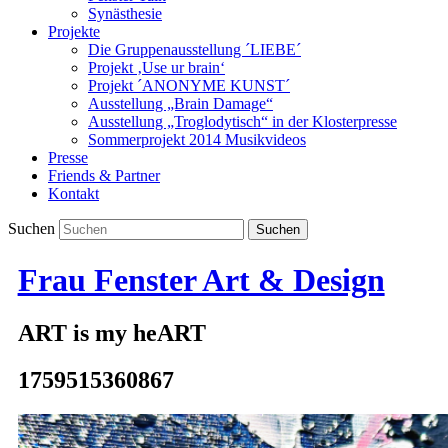
Synästhesie
Projekte
Die Gruppenausstellung ´LIEBE´
Projekt ‚Use ur brain‘
Projekt ´ANONYME KUNST´
Ausstellung „Brain Damage“
Ausstellung „Troglodytisch“ in der Klosterpresse
Sommerprojekt 2014 Musikvideos
Presse
Friends & Partner
Kontakt
Suchen
Frau Fenster Art & Design
ART is my heART
1759515360867