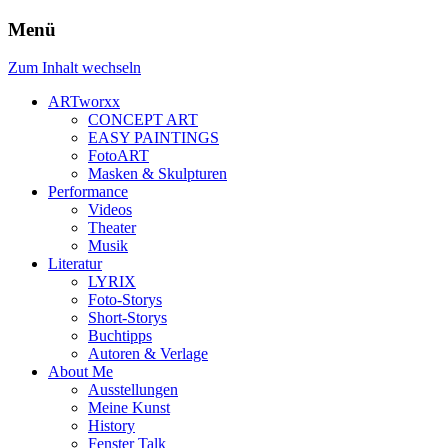
Menü
Zum Inhalt wechseln
ARTworxx
CONCEPT ART
EASY PAINTINGS
FotoART
Masken & Skulpturen
Performance
Videos
Theater
Musik
Literatur
LYRIX
Foto-Storys
Short-Storys
Buchtipps
Autoren & Verlage
About Me
Ausstellungen
Meine Kunst
History
Fenster Talk