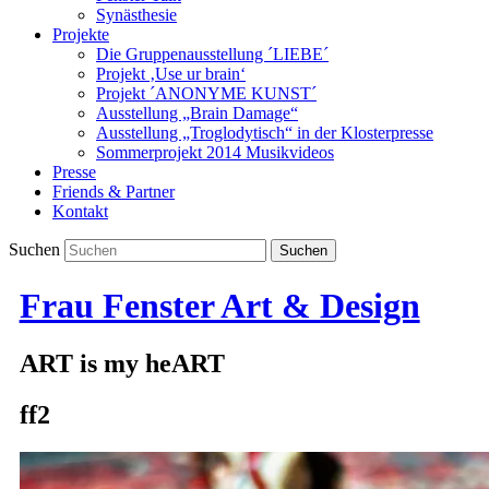
Synästhesie
Projekte
Die Gruppenausstellung ´LIEBE´
Projekt ‚Use ur brain‘
Projekt ´ANONYME KUNST´
Ausstellung „Brain Damage“
Ausstellung „Troglodytisch“ in der Klosterpresse
Sommerprojekt 2014 Musikvideos
Presse
Friends & Partner
Kontakt
Suchen
Frau Fenster Art & Design
ART is my heART
ff2