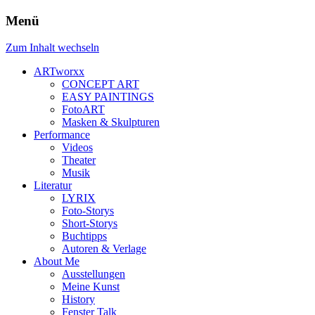
Menü
Zum Inhalt wechseln
ARTworxx
CONCEPT ART
EASY PAINTINGS
FotoART
Masken & Skulpturen
Performance
Videos
Theater
Musik
Literatur
LYRIX
Foto-Storys
Short-Storys
Buchtipps
Autoren & Verlage
About Me
Ausstellungen
Meine Kunst
History
Fenster Talk