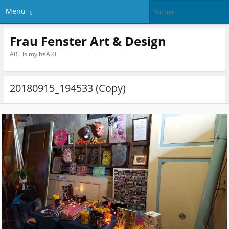
Menü
Frau Fenster Art & Design
ART is my heART
20180915_194533 (Copy)