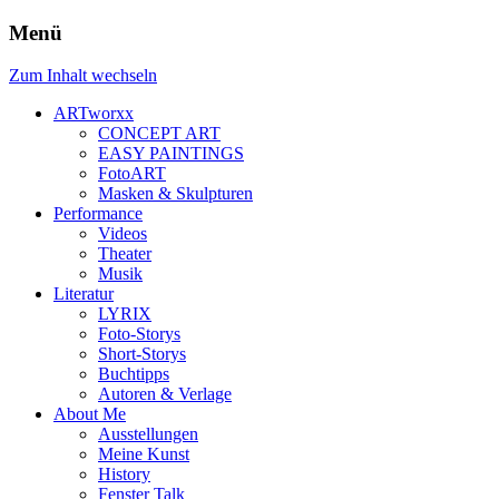
Menü
Zum Inhalt wechseln
ARTworxx
CONCEPT ART
EASY PAINTINGS
FotoART
Masken & Skulpturen
Performance
Videos
Theater
Musik
Literatur
LYRIX
Foto-Storys
Short-Storys
Buchtipps
Autoren & Verlage
About Me
Ausstellungen
Meine Kunst
History
Fenster Talk