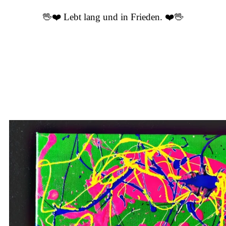
🖖
❤️ Lebt lang und in Frieden. ❤️🖖