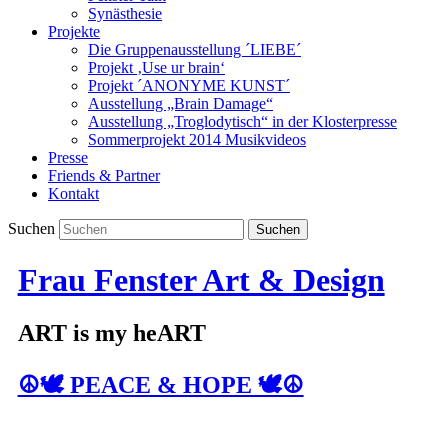
Synästhesie
Projekte
Die Gruppenausstellung ´LIEBE´
Projekt ‚Use ur brain‘
Projekt ´ANONYME KUNST´
Ausstellung „Brain Damage“
Ausstellung „Troglodytisch“ in der Klosterpresse
Sommerprojekt 2014 Musikvideos
Presse
Friends & Partner
Kontakt
Suchen
Frau Fenster Art & Design
ART is my heART
☮️🕊️ PEACE & HOPE 🕊️☮️