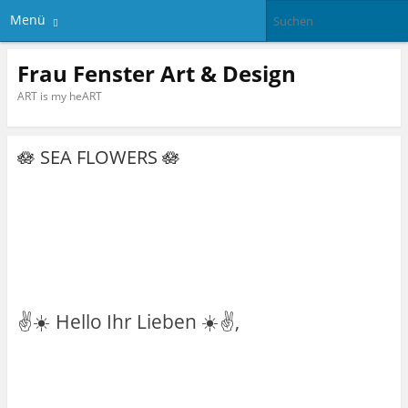
Menü
Frau Fenster Art & Design
ART is my heART
🪷 SEA FLOWERS 🪷
✌️☀️ Hello Ihr Lieben ☀️✌️,