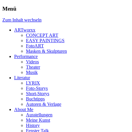
Menü
Zum Inhalt wechseln
ARTworxx
CONCEPT ART
EASY PAINTINGS
FotoART
Masken & Skulpturen
Performance
Videos
Theater
Musik
Literatur
LYRIX
Foto-Storys
Short-Storys
Buchtipps
Autoren & Verlage
About Me
Ausstellungen
Meine Kunst
History
Fenster Talk