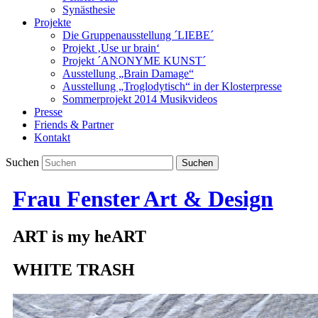
Synästhesie
Projekte
Die Gruppenausstellung ´LIEBE´
Projekt ‚Use ur brain‘
Projekt ´ANONYME KUNST´
Ausstellung „Brain Damage“
Ausstellung „Troglodytisch“ in der Klosterpresse
Sommerprojekt 2014 Musikvideos
Presse
Friends & Partner
Kontakt
Suchen
Frau Fenster Art & Design
ART is my heART
WHITE TRASH