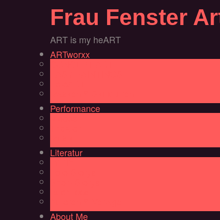
Frau Fenster Ar
ART is my heART
ARTworxx
CONCEPT ART
EASY PAINTINGS
FotoART
Masken & Skulpturen
Performance
Videos
Theater
Musik
Literatur
LYRIX
Foto-Storys
Short-Storys
Buchtipps
Autoren & Verlage
About Me