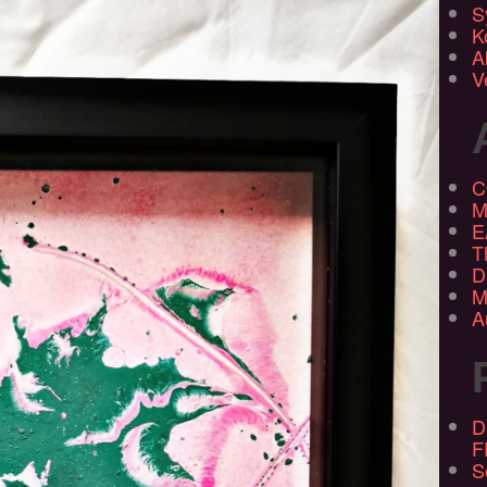
S
K
A
V
C
M
E
T
D
M
A
D
F
S