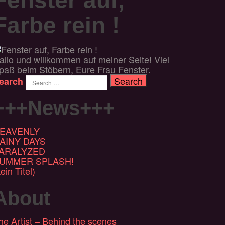
Farbe rein !
allo und willkommen auf meiner Seite! Viel
paß beim Stöbern, Eure Frau Fenster.
earch
+++News+++
EAVENLY
AINY DAYS
ARALYZED
UMMER SPLASH!
ein Titel)
About
he Artist – Behind the scenes