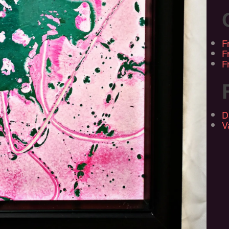
F
F
F
D
V