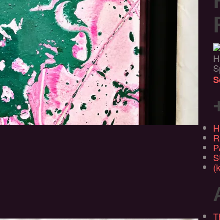
H
S
S
H
R
P
S
(k
T