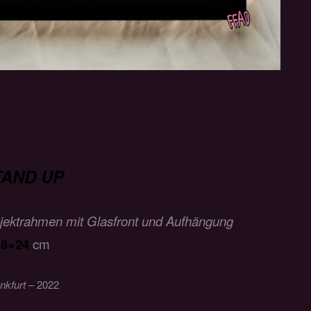
TAND UP
bjektrahmen mit Glasfront und Aufhängung
18×24
cm
nkfurt –
2022