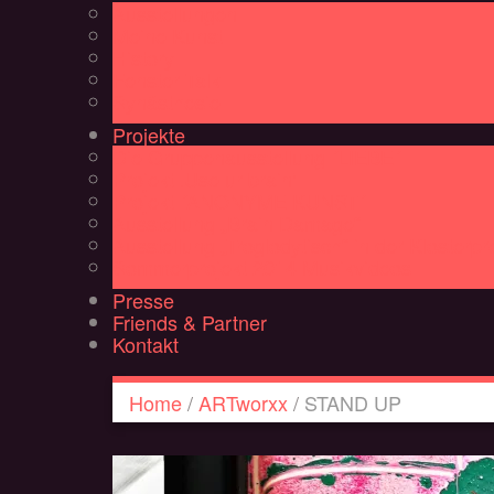
Ausstellungen
Meine Kunst
History
Fenster Talk
Synästhesie
Projekte
Die Gruppenausstellung ´LIEBE´
Projekt ‚Use ur brain‘
Projekt ´ANONYME KUNST´
Ausstellung „Brain Damage“
Ausstellung „Troglodytisch“ in der Klosterp
Sommerprojekt 2014 Musikvideos
Presse
Friends & Partner
Kontakt
Home
/
ARTworxx
/
STAND UP