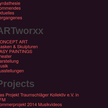
ynästhesie
ommendes
ktuelles
ergangenes
ARTworxx
ONCEPT ART
asken & Skulpturen
ASY PAINTINGS
heater
arstellung
usik
usstellungen
Projects
as Projekt Traumschläger Kollektiv e.V. in
FM
ommerprojekt 2014 Musikvideos