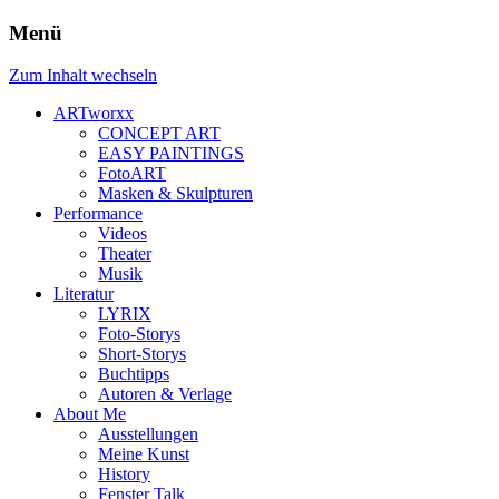
Menü
Zum Inhalt wechseln
ARTworxx
CONCEPT ART
EASY PAINTINGS
FotoART
Masken & Skulpturen
Performance
Videos
Theater
Musik
Literatur
LYRIX
Foto-Storys
Short-Storys
Buchtipps
Autoren & Verlage
About Me
Ausstellungen
Meine Kunst
History
Fenster Talk